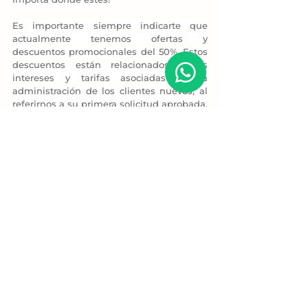
Es importante siempre indicarte que 
actualmente tenemos ofertas y 
descuentos promocionales del 50%. Estos 
descuentos están relacionados a los 
intereses y tarifas asociadas en la 
administración de los clientes nuevos, al 
referirnos a su primera solicitud aprobada.
La autorización y disponibilidad del 
crédito personal online estará 
determinado también en función a unos 
análisis previos. Principalmente, 
corresponden en relación con la solvencia 
crediticia y cumplimiento de las 
condiciones generales establecidas por la 
institución.
¿Por qué pedir un préstamo en Abakos?
Somos la mejor alternativa para 
financiación rápida, segura, no necesitarás 
trámites en papel, no solicitamos ningún 
tipo de pagos adelantados, ni 