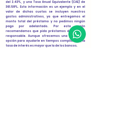
del 2.43%, y una Tasa Anual Equivalente (CAE) de
361.58%. Esta información es un ejemplo y en el
valor de dichas cuotas se incluyen nuestros
gastos administrativos, ya que entregamos el
monto total del préstamo y no pedimos ningún
pago por adelantado. Por esta razón
recomendamos que pida préstamos de manera
responsable. Aunque ofrecemos una excelente
opción para ayudarle en tiempos complicados, la
tasa de interés es mayor que la de los bancos.
El otorgamiento de los préstamos está sujeto al
análisis previo por parte de Abakos SpA respecto
de la solvencia crediticia del solicitante y al
cumplimiento de los términos y condiciones
comerciales disponibles en términos y
condiciones.
En caso de que el Cliente no pague la totalidad del
monto del Contrato de Préstamo en la fecha
establecida, se retirará cualquier descuento que
se le haya podido otorgar sobre los intereses y
tarifas (si existiesen), de forma retroactiva, y las
obligaciones del Contrato de Préstamo entrarán
en estado de mora. En caso de mora en la
restitución del monto desembolsado, se aplicarán