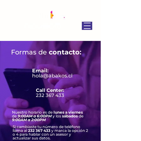
Formas de
contacto:
Email:
hola@abakos.cl
Call Center:
232 367 433
Nuestro horario es de
lunes a viernes
de
9:00AM a 6:00PM
y los
sábados
de
9:00AM a 2:00PM
Si cambiaste tu número de teléfono
llama al
232 367 433
y marca la opción 2
o 4 para hablar con un asesor y
actualizar sus datos.